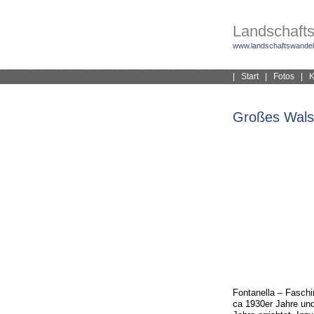
Landschafts
www.landschaftswandel
|
Start
|
Fotos
|
K
Großes Walse
Fontanella – Fasch
ca 1930er Jahre und