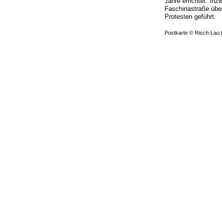
Jahre errichtet. In
Faschinastraße übe
Protesten geführt.
Postkarte © Risch-Lau 