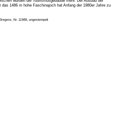
zwischen wurden die Tourismusgebäude mehr. Der Ausbau der
r das 1486 m hohe Faschinajoch hat Anfang der 1980er Jahre zu
Bregenz, Nr. 11988, ungestempelt