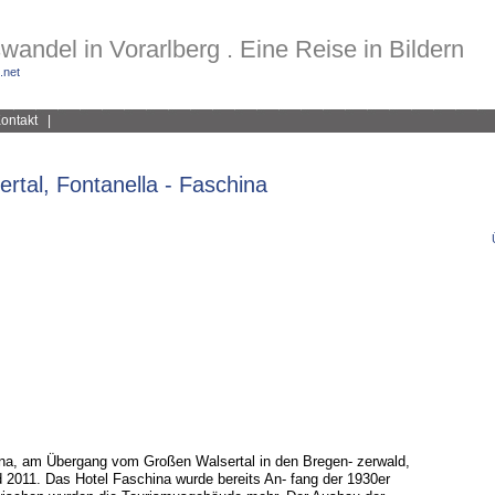
wandel in Vorarlberg . Eine Reise in Bildern
.net
ontakt
|
rtal, Fontanella - Faschina
ina, am Übergang vom Großen Walsertal in den Bregen- zerwald,
 2011. Das Hotel Faschina wurde bereits An- fang der 1930er