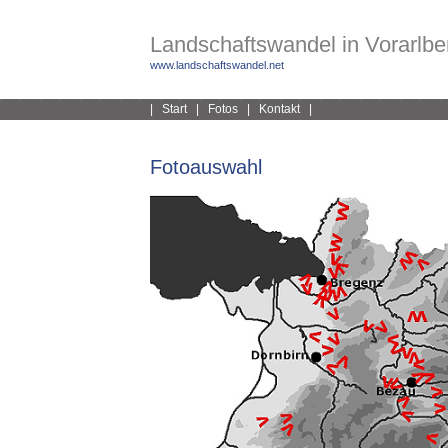
Landschaftswandel in Vorarlber
www.landschaftswandel.net
|
Start
|
Fotos
|
Kontakt
|
Fotoauswahl