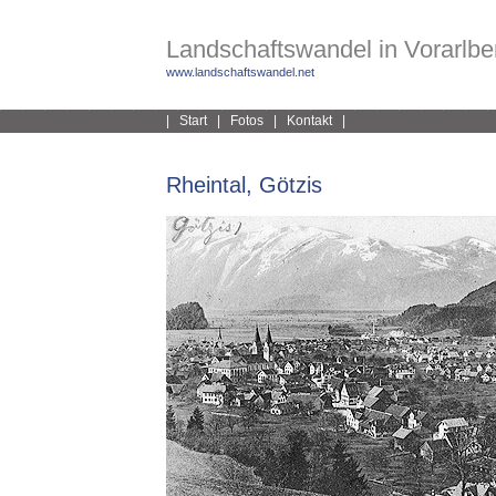
Landschaftswandel in Vorarlber
www.landschaftswandel.net
|
Start
|
Fotos
|
Kontakt
|
Rheintal, Götzis