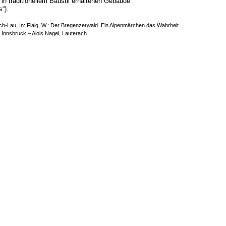
 in traditionellem Baustil erhaltenen Gebäude
“).
ch-Lau, In: Flaig, W.: Der Bregenzerwald. Ein Alpenmärchen das Wahrheit
 Innsbruck – Alois Nagel, Lauterach