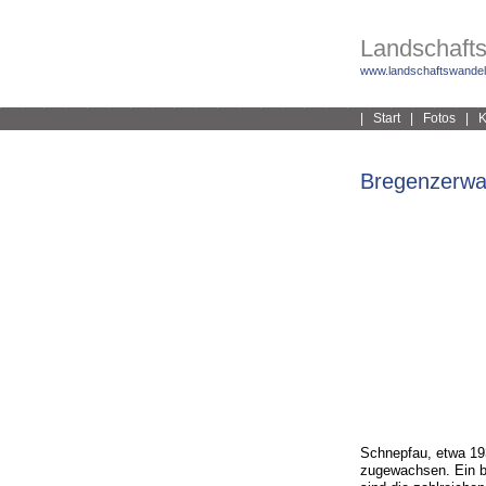
Landschafts
www.landschaftswandel
|
Start
|
Fotos
|
K
Bregenzerwa
Schnepfau, etwa 19
zugewachsen. Ein b