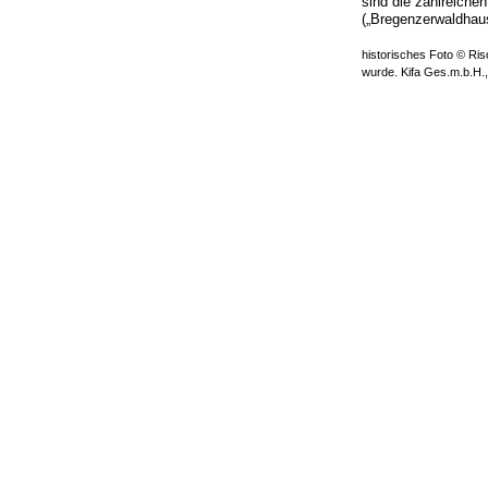
sind die zahlreichen
(„Bregenzerwaldhaus
historisches Foto © Ris
wurde. Kifa Ges.m.b.H.,