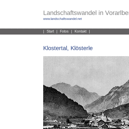
Landschaftswandel in Vorarlber
www.landschaftswandel.net
|
Start
|
Fotos
|
Kontakt
|
Klostertal, Klösterle