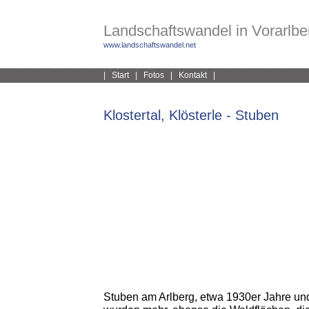
Landschaftswandel in Vorarlber
www.landschaftswandel.net
|
Start
|
Fotos
|
Kontakt
|
Klostertal, Klösterle - Stuben
Stuben am Arlberg, etwa 1930er Jahre u